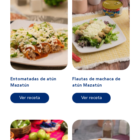
Entomatadas de atún
Flautas de machaca de
Mazatún
atún Mazatún
Ver receta
Ver receta