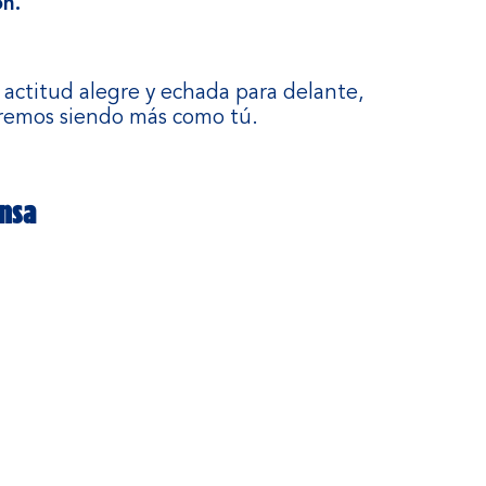
ón.
a actitud alegre y echada para delante,
uiremos siendo más como tú.
insa