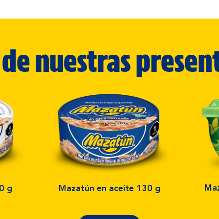
de nuestras presen
Maz
0 g
Mazatún en aceite 130 g