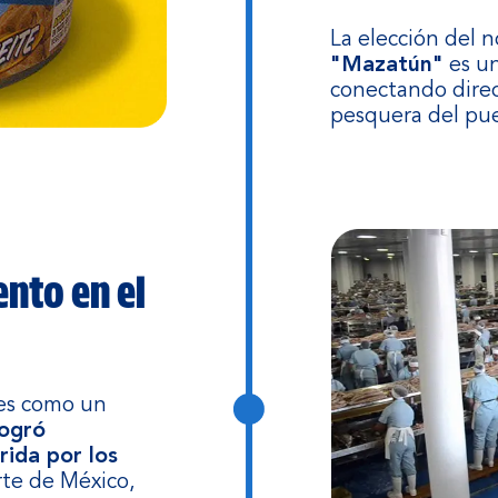
La elección del 
"Mazatún"
es un
conectando direc
pesquera del pue
ento en el
ones como un
ogró
rida por los
te de México,