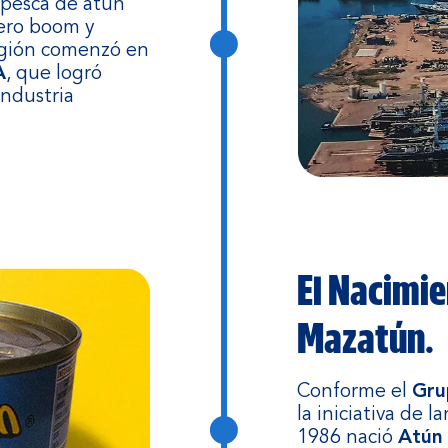
 pesca de atún
dero boom y
región comenzó en
A
, que logró
industria
El Nacimie
Mazatún.
Conforme el
Gru
la iniciativa de 
1986 nació
Atún