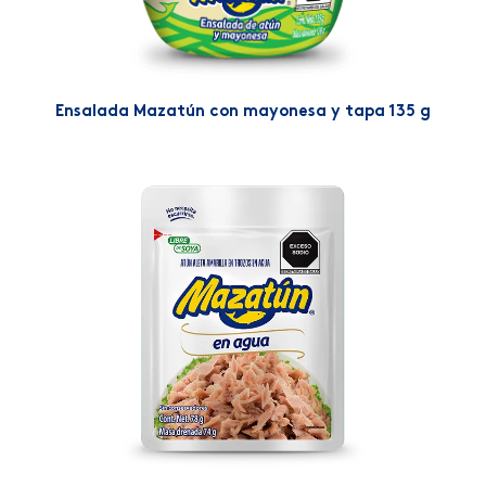
Ensalada Mazatún con mayonesa y tapa 135 g