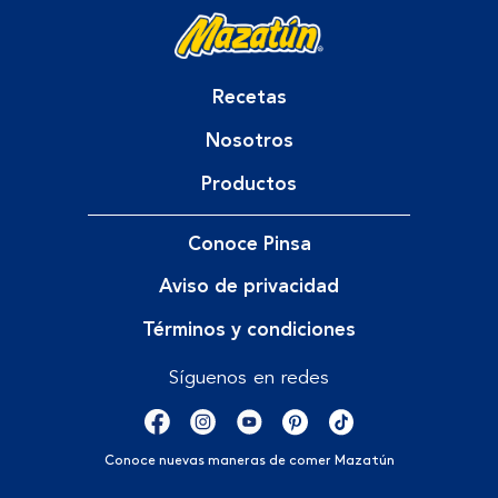
Recetas
Nosotros
Productos
Conoce Pinsa
Aviso de privacidad
Términos y condiciones
Síguenos en redes
Conoce nuevas maneras de comer Mazatún