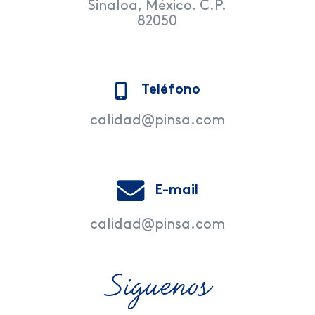
Sinaloa, México. C.P.
82050
Teléfono
calidad@pinsa.com
E-mail
calidad@pinsa.com
Siguenos