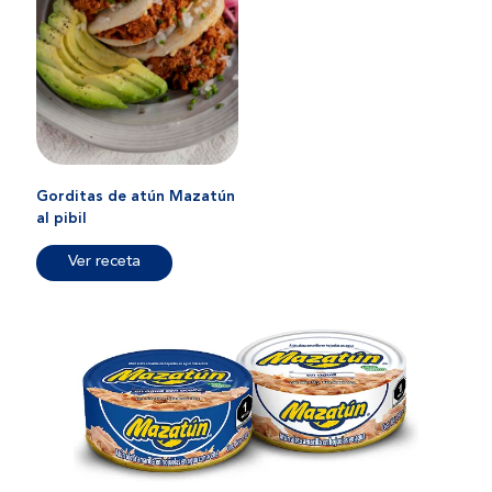
Gorditas de atún Mazatún
al pibil
Ver receta