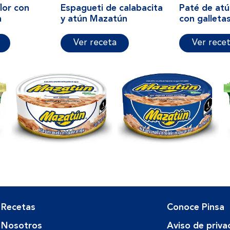
flor con
Espagueti de calabacita
Paté de at
n
y atún Mazatún
con galleta
Ver receta
Ver rece
Recetas
Conoce Pinsa
Nosotros
Aviso de priva