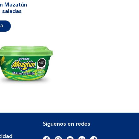
ún Mazatún
s saladas
ta
Síguenos en redes
cidad