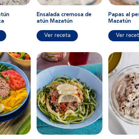
atún
Ensalada cremosa de
Papas al pe
ta
atún Mazatún
Mazatún
Ver receta
Ver rece