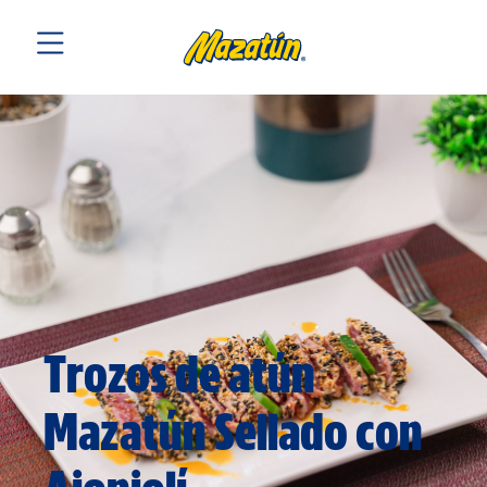
Trozos de atún
Mazatún Sellado con