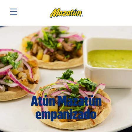
Atún Mazatún
empanizado