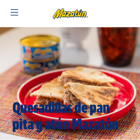
Quesadillas de pan
pita y atún Mazatún