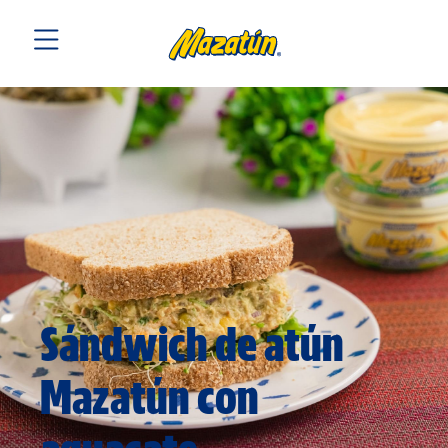
Sándwich de atún
Mazatún con