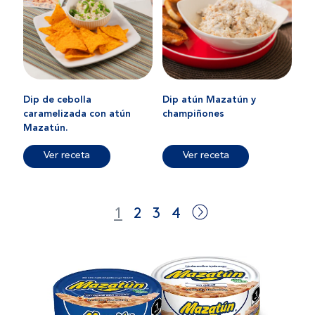
Dip de cebolla
Dip atún Mazatún y
caramelizada con atún
champiñones
Mazatún.
Ver receta
Ver receta
1
2
3
4