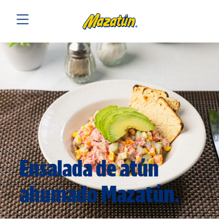
Ensalada de atún
ahumado Mazatún.