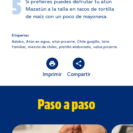
Si prefieres puedes disfrutar tu atún
Mazatún a la talla en tacos de tortilla
de maíz con un poco de mayonesa.
Etiquetas
Adobo
,
Atún en agua
,
atún picante
,
Chile guajillo
,
lata
familiar
,
mezcla de chiles
,
platillo elaborado
,
salsa picante
Imprimir
Compartir
Paso a paso