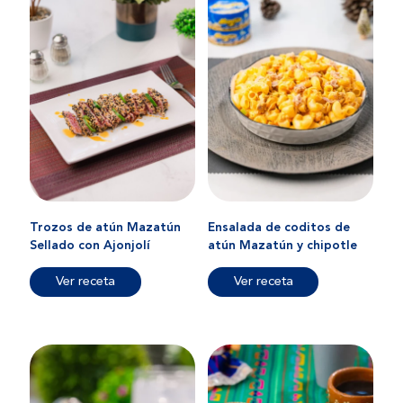
Trozos de atún Mazatún
Ensalada de coditos de
Sellado con Ajonjolí
atún Mazatún y chipotle
Ver receta
Ver receta