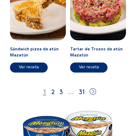
Sándwich pizza de atún
Tartar de Trozos de atún
Mazatún
Mazatún
Ver receta
Ver receta
1
2
3
…
31