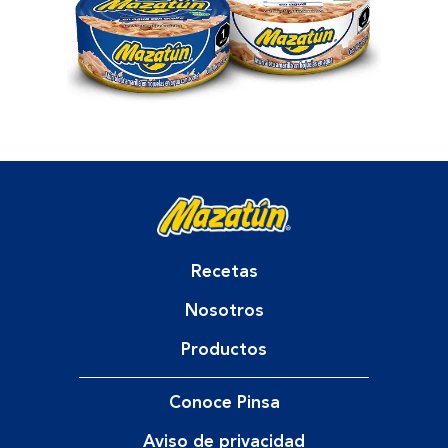
Recetas
Nosotros
Productos
Conoce Pinsa
Aviso de privacidad