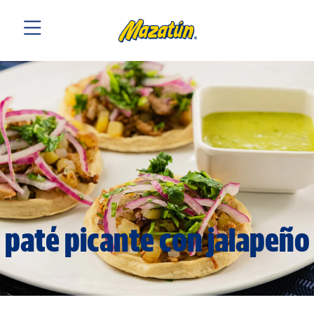
paté picante con jalapeño