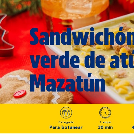
Sandwichó
verde de at
Mazatún
Categoría
Tiempo
Para botanear
30 min