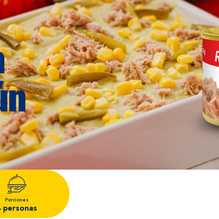
n
ún
Porciones
4 personas