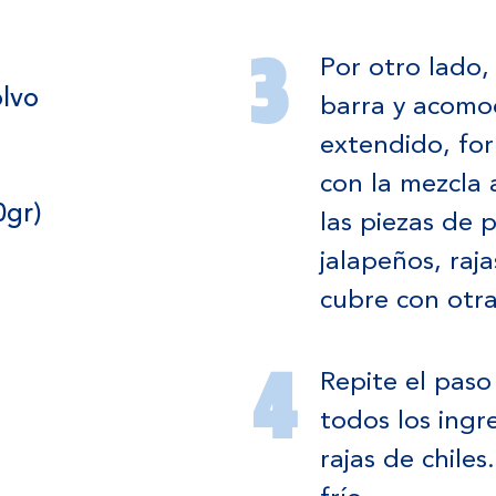
Por otro lado, 
olvo
barra y acomod
extendido, fo
con la mezcla 
0gr)
las piezas de p
jalapeños, raj
cubre con otr
Repite el paso
todos los ingr
rajas de chiles