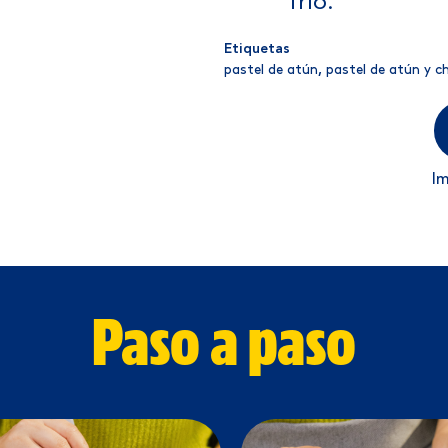
frío.
Etiquetas
pastel de atún
,
pastel de atún y ch
Im
Paso a paso