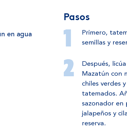
Pasos
Primero, tatema
tún en agua
semillas y rese
Después, licúa
Mazatún con m
chiles verdes 
tatemados. Añ
sazonador en p
jalapeños y ci
reserva.