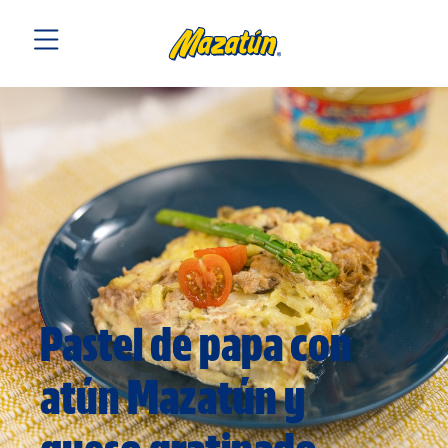
Pastel de papa con
atún Mazatún y