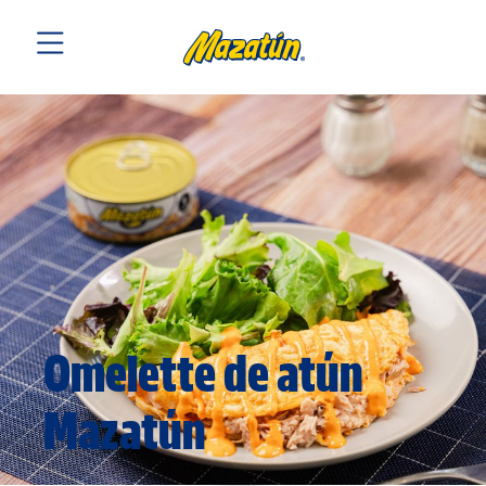
Omelette de atún
Mazatún