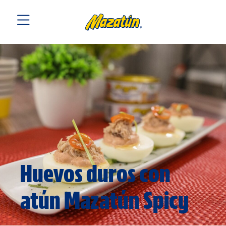
Huevos duros con
atún Mazatún Spicy