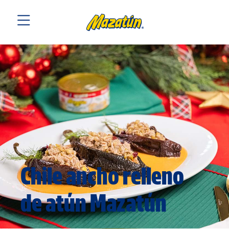
Chile ancho relleno
de atún Mazatún